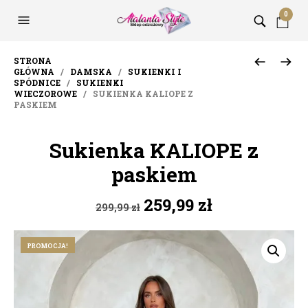
0
STRONA
GŁÓWNA
/
DAMSKA
/
SUKIENKI I
SPÓDNICE
/
SUKIENKI
WIECZOROWE
/ SUKIENKA KALIOPE Z
PASKIEM
Sukienka KALIOPE z
paskiem
Pierwotna
Aktualna
259,99
zł
299,99
zł
cena
cena
wynosiła:
wynosi:
PROMOCJA!
299,99 zł.
259,99 zł.