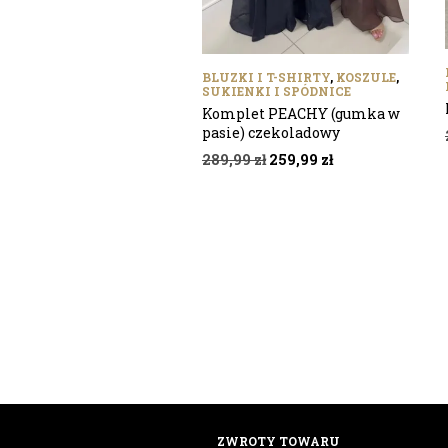
BLUZKI I T-SHIRTY
,
KOSZULE
,
SUKIENKI I SPÓDNICE
Komplet PEACHY (gumka w
pasie) czekoladowy
Pierwotna
Aktualna
289,99
zł
259,99
zł
cena
cena
wynosiła:
wynosi:
289,99 zł.
259,99 zł.
ZWROTY TOWARU