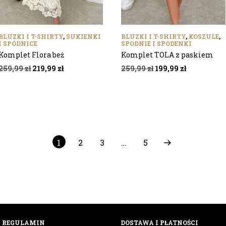
BLUZKI I T-SHIRTY
,
SUKIENKI
BLUZKI I T-SHIRTY
,
KOSZULE
,
I SPÓDNICE
SPODNIE I SPODENKI
Komplet Flora beż
Komplet TOLA z paskiem
Pierwotna
Aktualna
Pierwotna
Aktualna
259,99
zł
219,99
zł
259,99
zł
199,99
zł
cena
cena
cena
cena
wynosiła:
wynosi:
wynosiła:
wynosi:
259,99 zł.
219,99 zł.
259,99 zł.
199,99 zł.
1
2
3
…
5
REGULAMIN
DOSTAWA I PŁATNOŚCI