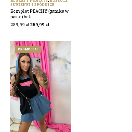
BLUZKI I T-SHIRTY
,
KOSZULE
,
SUKIENKI I SPÓDNICE
Komplet PEACHY (gumka w
pasie) beż
Pierwotna
Aktualna
289,99
zł
259,99
zł
cena
cena
wynosiła:
wynosi:
289,99 zł.
259,99 zł.
PROMOCJA!