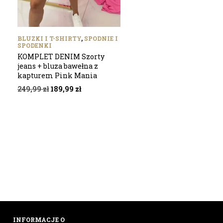
BLUZKI I T-SHIRTY
,
SPODNIE I
SPODENKI
KOMPLET DENIM Szorty
jeans + bluza bawełna z
kapturem Pink Mania
Pierwotna
Aktualna
249,99
zł
189,99
zł
cena
cena
wynosiła:
wynosi:
249,99 zł.
189,99 zł.
INFORMACJE O