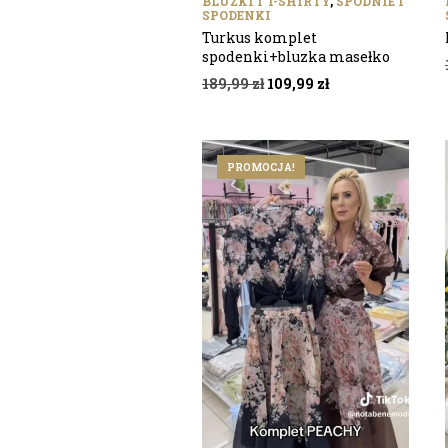
BLUZKI I T-SHIRTY
,
SPODNIE I
SPODENKI
Turkus komplet
spodenki+bluzka masełko
Pierwotna
Aktualna
189,99
zł
109,99
zł
cena
cena
wynosiła:
wynosi:
189,99 zł.
109,99 zł.
PROMOCJA!