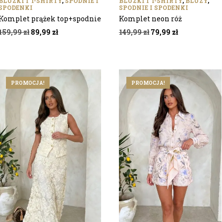
BLUZKI I T-SHIRTY
,
SPODNIE I
BLUZKI I T-SHIRTY
,
BLUZY
,
SPODENKI
SPODNIE I SPODENKI
Komplet prążek top+spodnie
Komplet neon róż
Pierwotna
Aktualna
Pierwotna
Aktualna
159,99
zł
89,99
zł
149,99
zł
79,99
zł
cena
cena
cena
cena
wynosiła:
wynosi:
wynosiła:
wynosi:
159,99 zł.
89,99 zł.
149,99 zł.
79,99 zł.
PROMOCJA!
PROMOCJA!